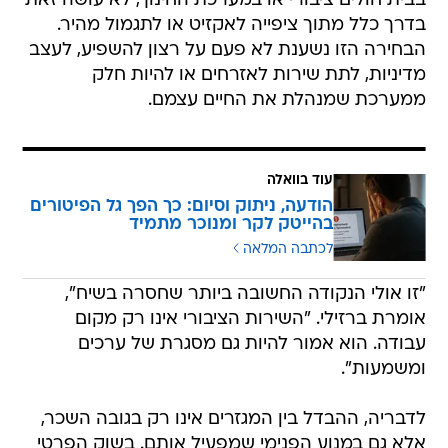
בבית חולים ציבורי או במערכת החינוך, לא עושה זאת
בדרך כלל מתוך ציפייה לאקזיט או לתגמול מהיר.
הבחירה הזו נשענת לא פעם על רצון להשפיע, לעצב
מדיניות, לתת שירות לאזרחים או להיות חלק
ממערכת שמנהלת את החיים עצמם.
עוד בוואלה
הודעה, ניתוק וסיום: כך הפך גל הפיטורים
בהייטק לקר ומנוכר מתמיד
לכתבה המלאה
"זו אולי הנקודה החשובה ביותר שחסרה בשיח",
אומרת ברזילי. "השירות הציבורי אינו רק מקום
עבודה. הוא אמור להיות גם מסגרת של ערכים
ומשמעות".
לדבריה, ההבדל בין המגזרים אינו רק בגובה השכר,
אלא גם במנוע הפנימי שמפעיל אותם. בשוק הפרטי