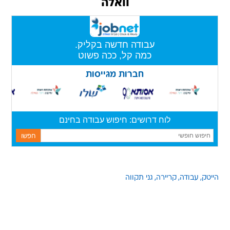
וואלה
הייטק
עבודה
קריירה
גני תקווה