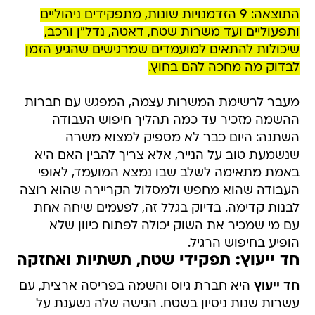
התוצאה: 9 הזדמנויות שונות, מתפקידים ניהוליים
ותפעוליים ועד משרות שטח, דאטה, נדל"ן ורכב,
שיכולות להתאים למועמדים שמרגישים שהגיע הזמן
לבדוק מה מחכה להם בחוץ.
מעבר לרשימת המשרות עצמה, המפגש עם חברות
ההשמה מזכיר עד כמה תהליך חיפוש העבודה
השתנה: היום כבר לא מספיק למצוא משרה
שנשמעת טוב על הנייר, אלא צריך להבין האם היא
באמת מתאימה לשלב שבו נמצא המועמד, לאופי
העבודה שהוא מחפש ולמסלול הקריירה שהוא רוצה
לבנות קדימה. בדיוק בגלל זה, לפעמים שיחה אחת
עם מי שמכיר את השוק יכולה לפתוח כיוון שלא
הופיע בחיפוש הרגיל.
חד ייעוץ: תפקידי שטח, תשתיות ואחזקה
חד ייעוץ
היא חברת גיוס והשמה בפריסה ארצית, עם
עשרות שנות ניסיון בשטח. הגישה שלה נשענת על