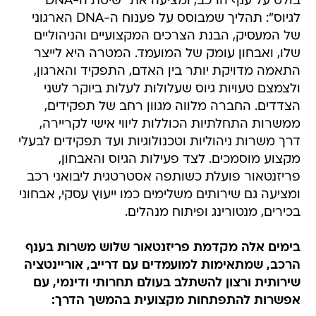
בולט על ענף הרכב, ומציעה את "שיטת ה-DNA
לגיוס": תהליך שמבוסס על פענוח ה-DNA הארגוני
של המעסיק, הבנת הצרכים המקצועיים והניהוליים
שלו, ואבחון עומק של המועמד. המטרה היא לייצר
התאמה מדויקת יותר בין האדם, התפקיד והארגון,
ולצמצם טעויות גיוס שעלולות לעלות ביוקר לשני
הצדדים. החברה מלווה מגוון רחב של תפקידים,
ממשרות התחלתיות הכוללות ליווי אישי לקריירה,
דרך משרות ניהוליות וטכנולוגיות ועד תפקידים לבעלי
מקצוע מוסמכים. לצד פעילות הגיוס והאבחון,
פריזנטאור פועלת כשותפה אסטרטגית ליבואני רכב
ומציעה גם שירותים משלימים כמו ייעוץ עסקי, אבחוני
בכירים, מנטורינג ופיתוח מנהלים.
בימים אלה מקדמת פריזנטאור שלוש משרות בענף
הרכב, שמתאימות למועמדים עם דרייב, אוריינטציה
שירותית ורצון להשתלב בעולם תחרותי ודינמי, עם
אפשרות להתפתחות מקצועית בהמשך הדרך: