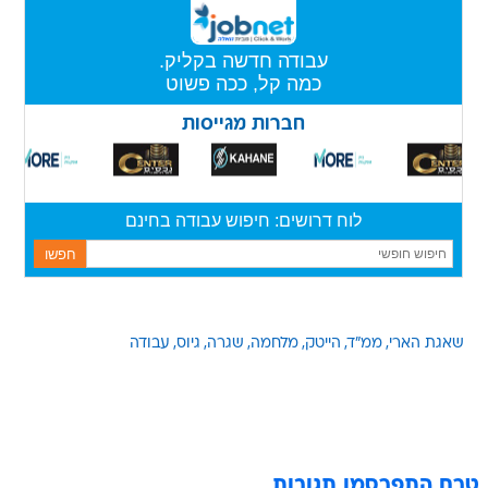
שאגת הארי
ממ"ד
הייטק
מלחמה
שגרה
גיוס
עבודה
טרם התפרסמו תגובות